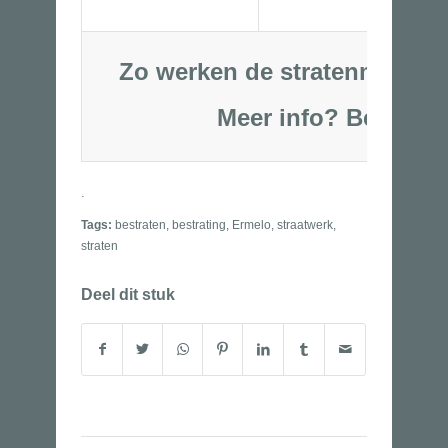
Zo werken de stratenmakers 
Meer info?
Bel 0
6-5325
.
Tags:
bestraten
,
bestrating
,
Ermelo
,
straatwerk
,
straten
Deel dit stuk