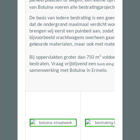
parkeerplaatsen of wegen, een kleine oprit of een ter
van
Botuina voeren alle bestratingprojecten snel en va
De basis van iedere bestrating is een goede ondergro
dat de ondergrond maximaal verdicht wordt. Wanneer
brengen wij eerst een puinbed aan, zodat de bestratin
bijvoorbeeld vrachtwagens overheen gaan. Wij kunn
gekeurde materialen, maar ook met materialen van ha
Bij oppervlakten groter dan
750 m²
voldoen wij aan de
bestraten. Vraag vrijblijvend een
aan en
bestrating offerte
samenwerking met Botuina in Ermelo.