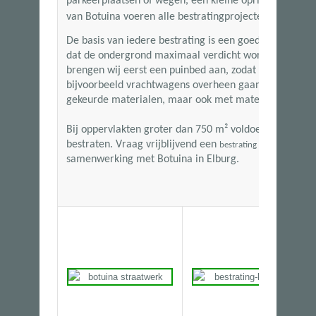
parkeerplaatsen of wegen, een kleine oprit of een ter
van
Botuina voeren alle bestratingprojecten snel en va
De basis van iedere bestrating is een goede ondergro
dat de ondergrond maximaal verdicht wordt. Wanneer
brengen wij eerst een puinbed aan, zodat de bestratin
bijvoorbeeld vrachtwagens overheen gaan. Wij kunn
gekeurde materialen, maar ook met materialen van ha
Bij oppervlakten groter dan
750 m²
voldoen wij aan de
bestraten. Vraag vrijblijvend een
aan en
bestrating offerte
samenwerking met Botuina in Elburg.