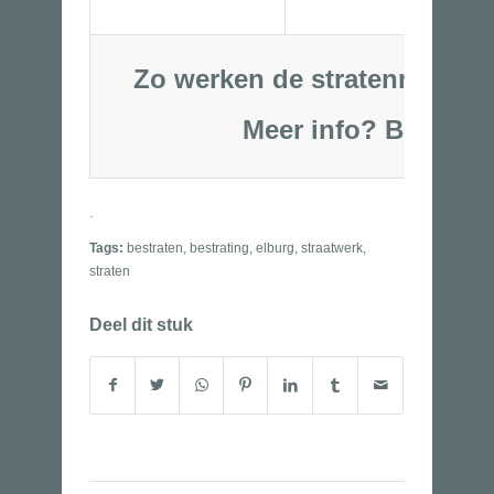
Zo werken de stratenmakers 
Meer info?
Bel
06-53250
.
Tags:
bestraten
,
bestrating
,
elburg
,
straatwerk
,
straten
Deel dit stuk