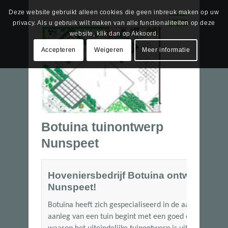
Deze website gebruikt alleen cookies die geen inbreuk maken op uw
privacy. Als u gebruik wilt maken van alle functionaliteiten op deze
website, klik dan op Akkoord.
Accepteren
Weigeren
Meer informatie
Botuina tuinontwerp
Nunspeet
Hoveniersbedrijf Botuina ontwerpt al m
Nunspeet!
Botuina heeft zich gespecialiseerd in de aanleg van tu
aanleg van een tuin begint met een goed en doordacht