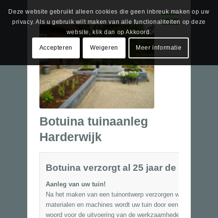
Deze website gebruikt alleen cookies die geen inbreuk maken op uw
privacy. Als u gebruik wilt maken van alle functionaliteiten op deze
website, klik dan op Akkoord.
Accepteren
Weigeren
Meer informatie
Botuina tuinaanleg
Harderwijk
Botuina verzorgt al 25 jaar de tuinaanl
Aanleg van uw tuin!
Na het maken van een tuinontwerp verzorgen wij ook graag 
materialen en machines wordt uw tuin door een enthousiast 
woord voor de uitvoering van de werkzaamheden. U kunt er v