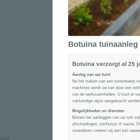
Botuina tuinaanleg
Botuina verzorgt al 25 j
Aanleg van uw tuin!
Na het maken van een tuinontwerp ve
machines wordt uw tuin door een enth
van de werkzaamheden. U kunt er van 
vakkundige wijze aangebracht worden
Mogelijkheden en diensten
Binnen het aanleggen van uw tuin v
afscheidingen
, tuinhuisje of sauna. 
veranderen creëren wij een tuin waarin