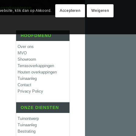
 overkappingen
website, klik dan op Akkoord.
Accepteren
Weigeren
HOOFDMENU
Over ons
MVO
Showroom
Terrasoverkappingen
Houten overkappingen
Tuinaanleg
Contact
Privacy Policy
ONZE DIENSTEN
Tuinontwerp
Tuinaanleg
Bestrating