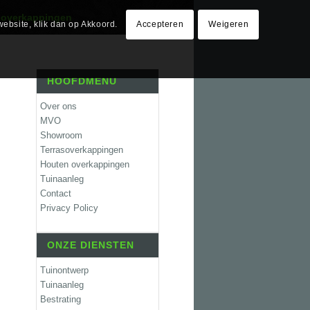
 overkappingen
website, klik dan op Akkoord.
Accepteren
Weigeren
HOOFDMENU
Over ons
MVO
Showroom
Terrasoverkappingen
Houten overkappingen
Tuinaanleg
Contact
Privacy Policy
ONZE DIENSTEN
Tuinontwerp
Tuinaanleg
Bestrating