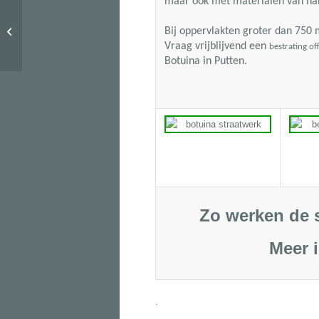
maar ook met materialen van han
Bij oppervlakten groter dan
750 
404
Vraag vrijblijvend een
bestrating of
Botuina in Putten.
Zo werken de 
Meer 
.