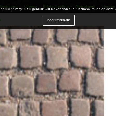
Bestrating
Vijvers
Erfafscheiding
Metselwerk
Houten
p uw privacy. Als u gebruik wilt maken van alle functionaliteiten op deze 
s
Meer informatie