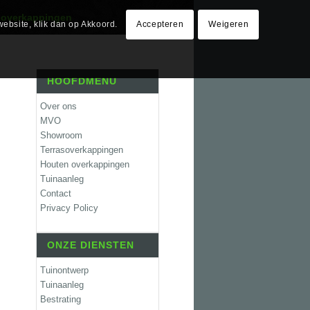
 overkappingen
website, klik dan op Akkoord.
Accepteren
Weigeren
HOOFDMENU
Over ons
MVO
Showroom
Terrasoverkappingen
Houten overkappingen
Tuinaanleg
Contact
Privacy Policy
ONZE DIENSTEN
Tuinontwerp
Tuinaanleg
Bestrating