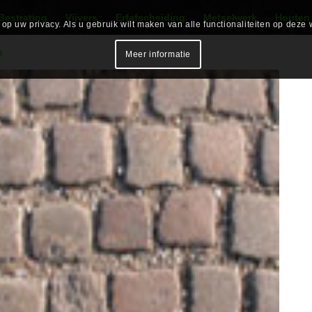
Bestrating
Vijvers
Erfafscheiding
Metselwerk
Houten
p uw privacy. Als u gebruik wilt maken van alle functionaliteiten op deze 
s
Meer informatie