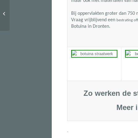
maar ook met materialen van han
Bij oppervlakten groter dan
750 
404
Vraag vrijblijvend een
bestrating of
Botuina in Dronten.
Zo werken de s
Meer 
.