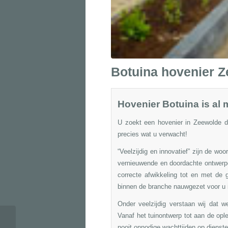
Botuina hovenier 
Hovenier Botuina is al 
U zoekt een hovenier in Zeewolde di
precies wat u verwacht!
“Veelzijdig en innovatief” zijn de wo
vernieuwende en doordachte ontwerp
correcte afwikkeling tot en met de 
binnen de branche nauwgezet voor u 
Onder veelzijdig verstaan wij dat 
Vanaf het
tuinontwerp
tot aan de ople
nooit onnodige wachttijden op dienst