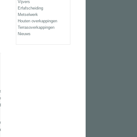
Vijvers
Erfafscheiding
Metselwerk
Houten overkappingen
Terrasoverkappingen
Nieuws
 u
or
en
ds
n.
er