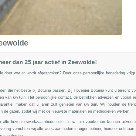
Zeewolde
meer dan 25 jaar actief in Zeewolde!
e doet wat er wordt afgesproken? Door onze persoonlijke benadering krijgt
orden die het beste bij Botuina passen. Bij Hovenier Botuina kunt u terecht vo
en van uw tuin.
Het persoonlijke contact, de betrokken adviezen en vooral e
garantie, maken dat u jaren zult genieten van uw tuin. Wij houden de tren
in de gaten, zodat wij met de nieuwste materialen en methodieken werken.
we alle hovenierswerkzaamheden die in uw tuin voorkomen kunnen uitvoere
vering verrichten wij alle werkzaamheden in eigen beheer, hierdoor ontstaan 
en van derden.