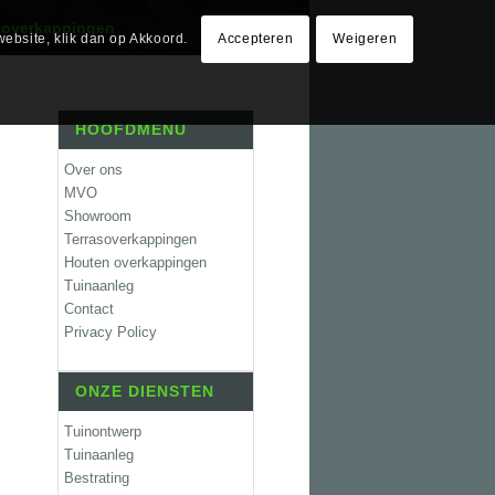
 overkappingen
website, klik dan op Akkoord.
Accepteren
Weigeren
HOOFDMENU
Over ons
MVO
Showroom
Terrasoverkappingen
Houten overkappingen
Tuinaanleg
Contact
Privacy Policy
ONZE DIENSTEN
Tuinontwerp
Tuinaanleg
Bestrating