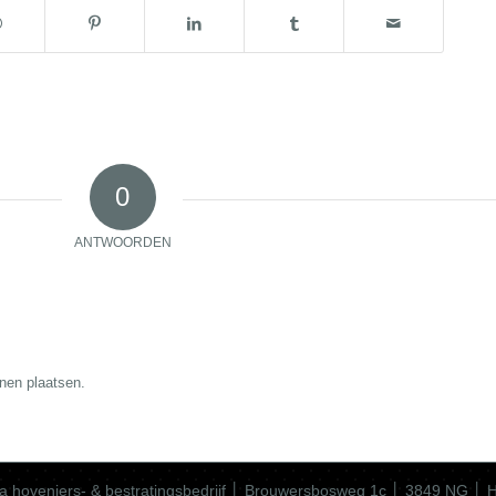
0
ANTWOORDEN
nen plaatsen.
a hoveniers- & bestratingsbedrijf │ Brouwersbosweg 1c │ 3849 NG │ 