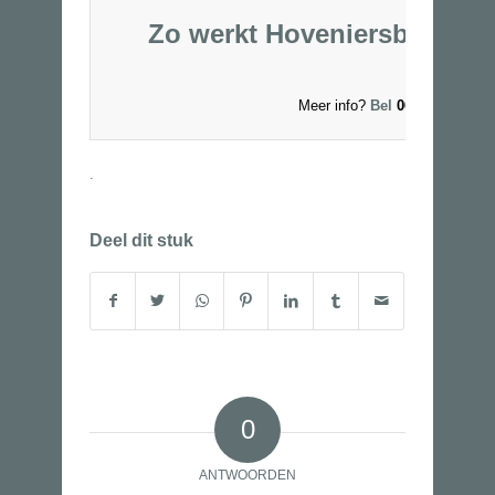
Zo werkt Hoveniersbedrijf 
Meer info?
Bel
06-53250327 o
.
Deel dit stuk
0
ANTWOORDEN