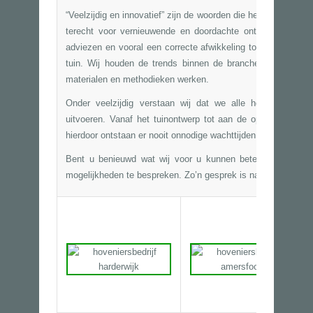
“Veelzijdig en innovatief” zijn de woorden die het beste bij B
terecht voor vernieuwende en doordachte ontwerpen van u
adviezen en vooral een correcte afwikkeling tot en met de g
tuin. Wij houden de trends binnen de branche nauwgezet 
materialen en methodieken werken.
Onder veelzijdig verstaan wij dat we alle hovenierswe
uitvoeren. Vanaf het
tuinontwerp
tot aan de oplevering verr
hierdoor ontstaan er nooit onnodige wachttijden op diensten 
Bent u benieuwd wat wij voor u kunnen betekenen? Wij 
mogelijkheden te bespreken. Zo’n gesprek is natuurlijk geheel 