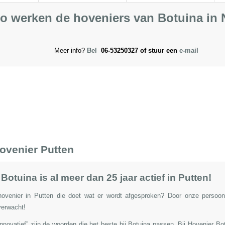
o werken de hoveniers van Botuina in N
Meer info?
Bel
06-53250327 of stuur een
e-mail
ovenier Putten
Botuina is al meer dan 25 jaar actief in Putten!
ovenier in Putten die doet wat er wordt afgesproken? Door onze persoonli
verwacht!
 innovatief” zijn de woorden die het beste bij Botuina passen. Bij Hovenier Bo