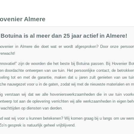
ovenier Almere
Botuina is al meer dan 25 jaar actief in Almere!
ovenier in Almere die doet wat er wordt afgesproken? Door onze persoonli
verwacht!
 innovatief” zijn de woorden die het beste bij Botuina passen. Bij Hovenier Bo
en doordachte ontwerpen van uw tuin.
Het persoonlijke contact, de betrokke
keling tot en met de garantie, maken dat u jaren zult genieten van uw tui
che nauwgezet voor u in de gaten, zodat wij met de nieuwste materialen en 
dig verstaan wij dat we alle hovenierswerkzaamheden die in uw tuin voor
ontwerp
tot aan de oplevering verrichten wij alle werkzaamheden in eigen behe
 wachttijden op diensten van derden.
wd wat wij voor u kunnen betekenen? Wij komen graag bij u langs om uw wen
o’n gesprek is natuurlijk geheel vrijblijvend.