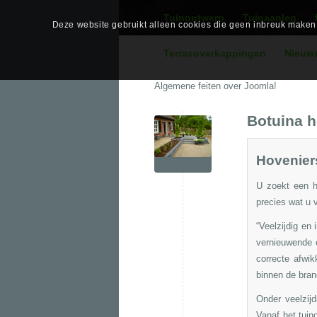
Tuinontwerp
Tuinaanleg
Deze website gebruikt alleen cookies die geen inbreuk maken o
Terrasoverkappingen
Nieuw
Algemene feiten over Joomla!
Botuina h
Hoveniers
U zoekt een ho
precies wat u 
“Veelzijdig en
vernieuwende 
correcte afwik
binnen de bran
Onder veelzij
Vanaf het
tuin