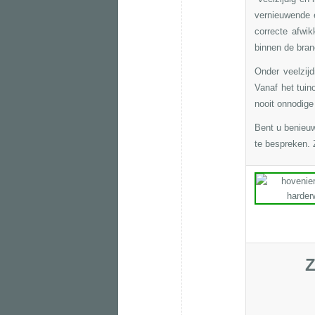
vernieuwende 
correcte afwik
binnen de bran
Onder veelzij
Vanaf het
tuin
nooit onnodige
Bent u benieu
te bespreken. Z
Z