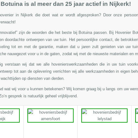
Botuina is al meer dan 25 jaar actief in Nijkerk!
ovenier in Nijkerk die doet wat er wordt afgesproken? Door onze persoonli
verwacht!
 innovatief” zijn de woorden die het beste bij Botuina passen. Bij Hovenier Bo
en doordachte ontwerpen van uw tuin.
Het persoonlijke contact, de betrokke
keling tot en met de garantie, maken dat u jaren zult genieten van uw tui
che nauwgezet voor u in de gaten, zodat wij met de nieuwste materialen en 
dig verstaan wij dat we alle hovenierswerkzaamheden die in uw tuin voor
ontwerp
tot aan de oplevering verrichten wij alle werkzaamheden in eigen behe
 wachttijden op diensten van derden.
wd wat wij voor u kunnen betekenen? Wij komen graag bij u langs om uw wen
o’n gesprek is natuurlijk geheel vrijblijvend.