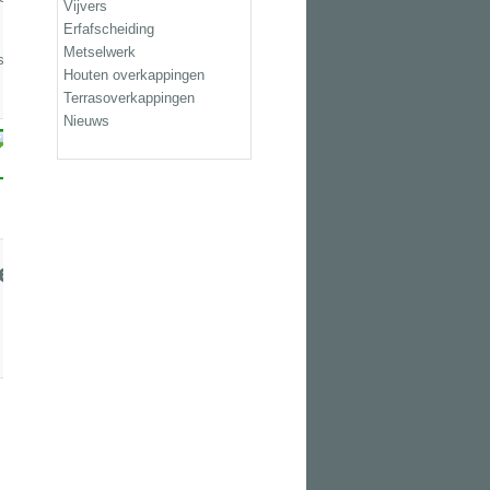
Vijvers
Erfafscheiding
Metselwerk
sen en de mogelijkheden
Houten overkappingen
Terrasoverkappingen
Nieuws
elystad