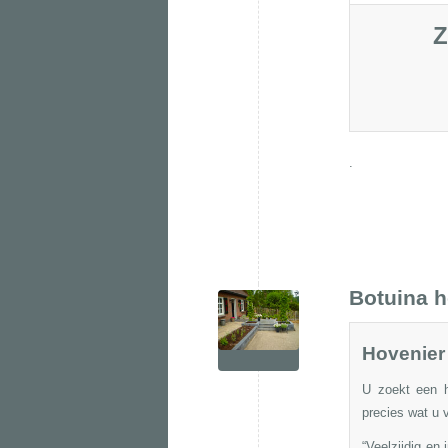
Z
.
Botuina h
Hovenier 
U zoekt een h
precies wat u 
“Veelzijdig en