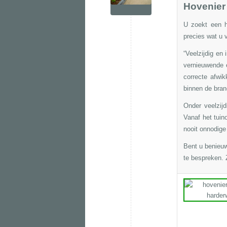
Hovenier 
U zoekt een h
precies wat u 
“Veelzijdig en
vernieuwende 
correcte afwik
binnen de bran
Onder veelzij
Vanaf het
tuin
nooit onnodige
Bent u benieu
te bespreken. Z