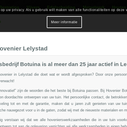
Bestrating
Vijvers
Erfafscheiding
Metselwerk
Houten
p uw privacy. Als u gebruik wilt maken van alle functionaliteiten op deze 
s
Meer informatie
ovenier Lelystad
bedrijf Botuina is al meer dan 25 jaar actief in Le
venier in Lelystad die doet wat er wordt afgesproken? Door onze persoonli
verwacht!
 innovatief” zijn de woorden die het beste bij Botuina passen. Bij Hovenier Bo
en doordachte ontwerpen van uw tuin.
Het persoonlijke contact, de betrokke
keling tot en met de garantie, maken dat u jaren zult genieten van uw tui
che nauwgezet voor u in de gaten, zodat wij met de nieuwste materialen en 
dig verstaan wij dat we alle hovenierswerkzaamheden die in uw tuin voor
ontwerp
tot aan de oplevering verrichten wij alle werkzaamheden in eigen behe