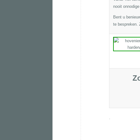
nooit onnodige
Bent u benieu
te bespreken. Z
Zo
.