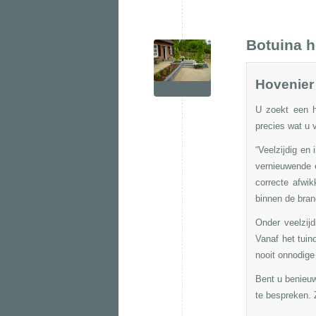
Botuina h
Hovenier 
U zoekt een h
precies wat u 
“Veelzijdig en
vernieuwende 
correcte afwik
binnen de bran
Onder veelzij
Vanaf het
tuin
nooit onnodige
Bent u benieu
te bespreken. Z