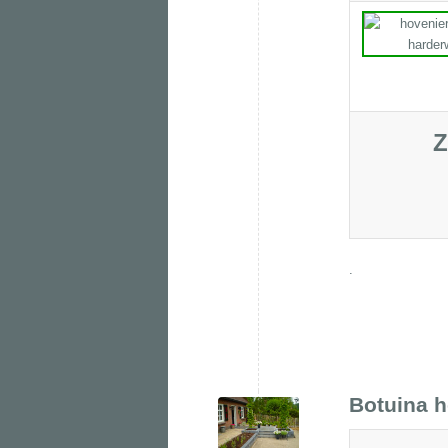
Z
.
Botuina h