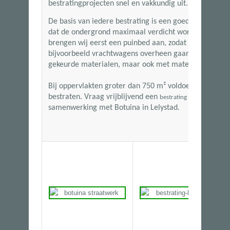
bestratingprojecten snel en vakkundig uit.
De basis van iedere bestrating is een goede ondergro
dat de ondergrond maximaal verdicht wordt. Wanneer
brengen wij eerst een puinbed aan, zodat de bestratin
bijvoorbeeld vrachtwagens overheen gaan. Wij kunn
gekeurde materialen, maar ook met materialen van ha
Bij oppervlakten groter dan
750 m²
voldoen wij aan de
bestraten. Vraag vrijblijvend een
aan en
bestrating offerte
samenwerking met Botuina in Lelystad.