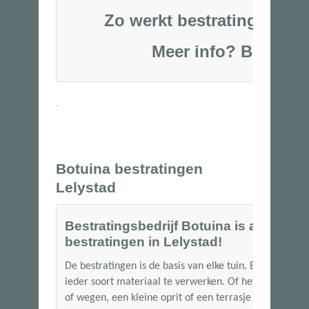
Zo werkt bestratingsbedrij
Meer info?
Bel
06-53250
.
Botuina bestratingen
Lelystad
Bestratingsbedrijf Botuina is al meer d
bestratingen in Lelystad!
De bestratingen is de basis van elke tuin. Bij Botuina
ieder soort materiaal te verwerken. Of het nu gaat om
of wegen, een kleine oprit of een terrasje met siertege