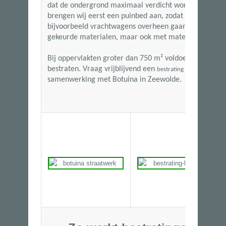
dat de ondergrond maximaal verdicht wordt. Wanneer
brengen wij eerst een puinbed aan, zodat de bestratin
bijvoorbeeld vrachtwagens overheen gaan. Wij kunn
gekeurde materialen, maar ook met materialen van ha
Bij oppervlakten groter dan
750 m²
voldoen wij aan de
bestraten. Vraag vrijblijvend een
aan en
bestrating offerte
samenwerking met Botuina in Zeewolde.