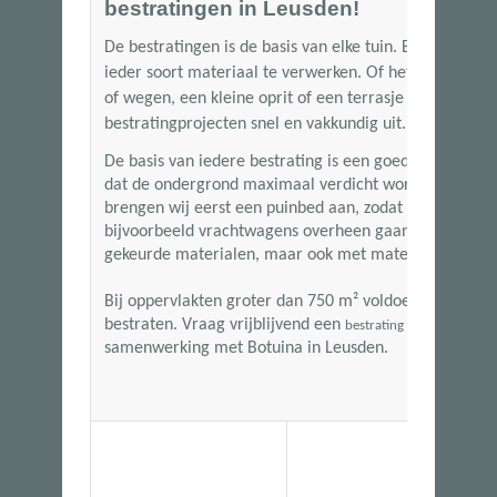
bestratingen in Leusden!
De bestratingen is de basis van elke tuin. Bij Botuina
ieder soort materiaal te verwerken. Of het nu gaat om
of wegen, een kleine oprit of een terrasje met siertege
bestratingprojecten snel en vakkundig uit.
De basis van iedere bestrating is een goede ondergro
dat de ondergrond maximaal verdicht wordt. Wanneer
brengen wij eerst een puinbed aan, zodat de bestratin
bijvoorbeeld vrachtwagens overheen gaan. Wij kunn
gekeurde materialen, maar ook met materialen van ha
Bij oppervlakten groter dan
750 m²
voldoen wij aan de
bestraten. Vraag vrijblijvend een
aan en
bestrating offerte
samenwerking met Botuina in Leusden.