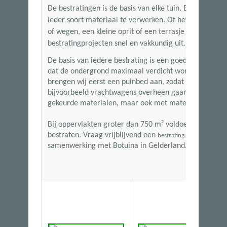
De bestratingen is de basis van elke tuin. Bij Botuina
ieder soort materiaal te verwerken. Of het nu gaat om
of wegen, een kleine oprit of een terrasje met siertege
bestratingprojecten snel en vakkundig uit.
De basis van iedere bestrating is een goede ondergro
dat de ondergrond maximaal verdicht wordt. Wanneer
brengen wij eerst een puinbed aan, zodat de bestratin
bijvoorbeeld vrachtwagens overheen gaan. Wij kunn
gekeurde materialen, maar ook met materialen van ha
Bij oppervlakten groter dan
750 m²
voldoen wij aan de
bestraten. Vraag vrijblijvend een
aan en
bestrating offerte
samenwerking met Botuina in Gelderland.