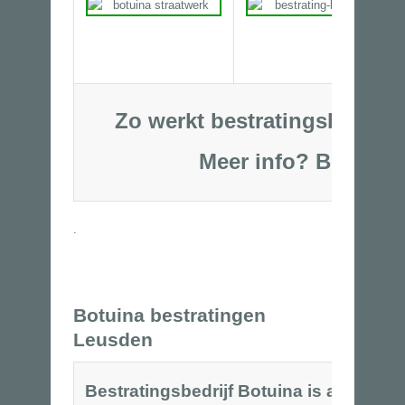
Zo werkt bestratingsbedrijf
Meer info?
Bel
06-53250
.
Botuina bestratingen
Leusden
Bestratingsbedrijf Botuina is al meer d