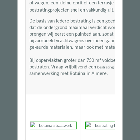
of wegen, een kleine oprit of een terrasje met siertege
bestratingprojecten snel en vakkundig uit.
De basis van iedere bestrating is een goede ondergro
dat de ondergrond maximaal verdicht wordt. Wanneer
brengen wij eerst een puinbed aan, zodat de bestratin
bijvoorbeeld vrachtwagens overheen gaan. Wij kunn
gekeurde materialen, maar ook met materialen van ha
Bij oppervlakten groter dan
750 m²
voldoen wij aan de
bestraten. Vraag vrijblijvend een
aan en
bestrating offerte
samenwerking met Botuina in Almere.