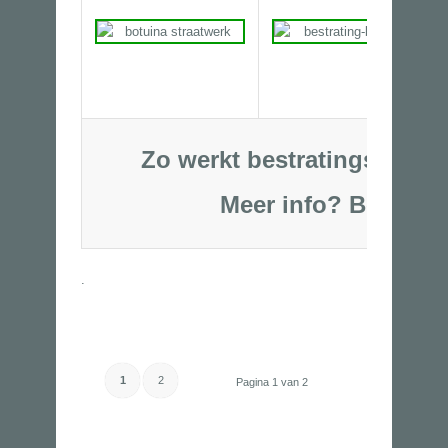
Zo werkt bestratingsbedrij
Meer info?
Bel
06-53250
.
1
2
Pagina 1 van 2