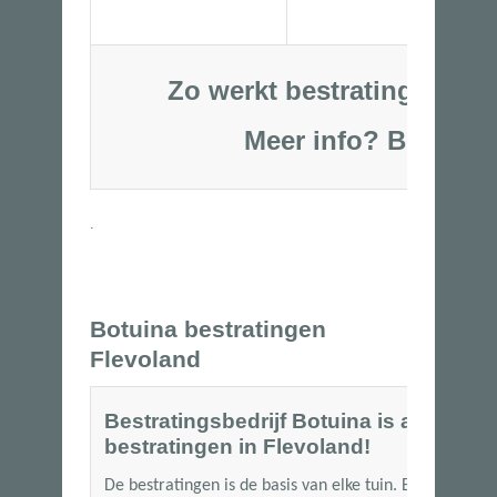
Zo werkt bestratingsbedri
Meer info?
Bel
06-53250
.
Botuina bestratingen
Flevoland
Bestratingsbedrijf Botuina is al meer d
bestratingen in Flevoland!
De bestratingen is de basis van elke tuin. Bij Botuina