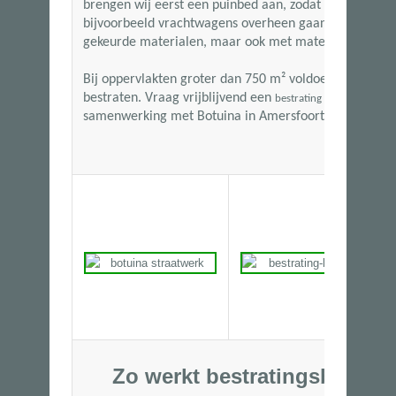
brengen wij eerst een puinbed aan, zodat de bestratin
bijvoorbeeld vrachtwagens overheen gaan. Wij kunn
gekeurde materialen, maar ook met materialen van ha
Bij oppervlakten groter dan
750 m²
voldoen wij aan de
bestraten. Vraag vrijblijvend een
aan en
bestrating offerte
samenwerking met Botuina in Amersfoort.
Zo werkt bestratingsbedrijf