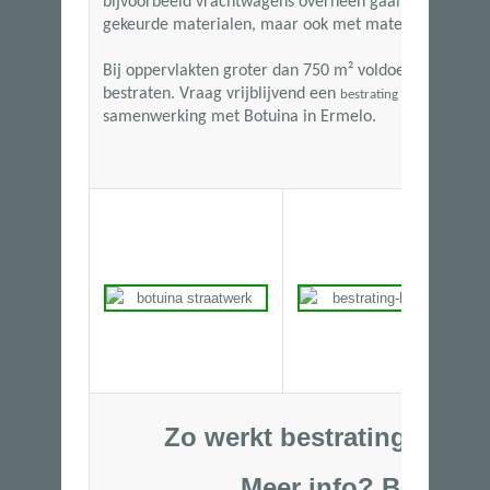
bijvoorbeeld vrachtwagens overheen gaan. Wij kunn
gekeurde materialen, maar ook met materialen van ha
Bij oppervlakten groter dan
750 m²
voldoen wij aan de
bestraten. Vraag vrijblijvend een
aan en
bestrating offerte
samenwerking met Botuina in Ermelo.
Zo werkt bestratingsbedri
Meer info?
Bel