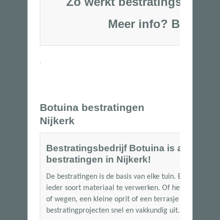
Zo werkt bestratingsbedrij
Meer info?
Bel
06-53250
.
Botuina bestratingen
Nijkerk
Bestratingsbedrijf Botuina is al meer d
bestratingen in Nijkerk!
De bestratingen is de basis van elke tuin. Bij Botuina
ieder soort materiaal te verwerken. Of het nu gaat om
of wegen, een kleine oprit of een terrasje met siertege
bestratingprojecten snel en vakkundig uit.