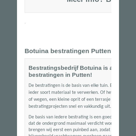
06-53250
.
Botuina bestratingen Putten
Bestratingsbedrijf Botuina is al meer d
bestratingen in Putten!
De bestratingen is de basis van elke tuin. Bij Botuina
ieder soort materiaal te verwerken. Of het nu gaat om
of wegen, een kleine oprit of een terrasje met siertege
bestratingprojecten snel en vakkundig uit.
De basis van iedere bestrating is een goede ondergro
dat de ondergrond maximaal verdicht wordt. Wanneer
brengen wij eerst een puinbed aan, zodat de bestratin