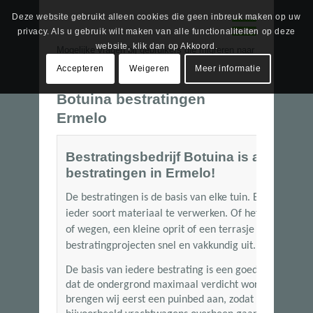
Deze website gebruikt alleen cookies die geen inbreuk maken op uw
privacy. Als u gebruik wilt maken van alle functionaliteiten op deze
website, klik dan op Akkoord.
Mogelijke vragen bij gebruikers die migreren naar
Joomla! 1.5
Accepteren
Weigeren
Meer informatie
Botuina bestratingen
Ermelo
Bestratingsbedrijf Botuina is al meer d
bestratingen in Ermelo!
De bestratingen is de basis van elke tuin. Bij Botuina
ieder soort materiaal te verwerken. Of het nu gaat om
of wegen, een kleine oprit of een terrasje met siertege
bestratingprojecten snel en vakkundig uit.
De basis van iedere bestrating is een goede ondergro
dat de ondergrond maximaal verdicht wordt. Wanneer
brengen wij eerst een puinbed aan, zodat de bestratin