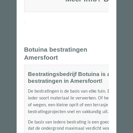
06-53250
.
Botuina bestratingen
Amersfoort
Bestratingsbedrijf Botuina is al meer d
bestratingen in Amersfoort!
De bestratingen is de basis van elke tuin. Bij Botuina
ieder soort materiaal te verwerken. Of het nu gaat om
of wegen, een kleine oprit of een terrasje met siertege
bestratingprojecten snel en vakkundig uit.
De basis van iedere bestrating is een goede ondergro
dat de ondergrond maximaal verdicht wordt. Wanneer