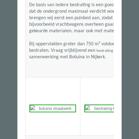
De basis van iedere bestrating is een goede ondergro
dat de ondergrond maximaal verdicht wordt. Wanneer
brengen wij eerst een puinbed aan, zodat de bestratin
bijvoorbeeld vrachtwagens overheen gaan. Wij kunn
gekeurde materialen, maar ook met materialen van ha
Bij oppervlakten groter dan
750 m²
voldoen wij aan de
bestraten. Vraag vrijblijvend een
aan en
bestrating offerte
samenwerking met Botuina in Nijkerk.