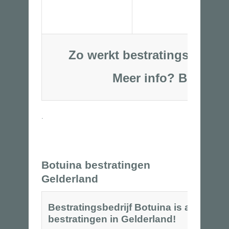
Zo werkt bestratingsbedrijf
Meer info?
Bel
:
06-53250
.
Botuina bestratingen
Gelderland
Bestratingsbedrijf Botuina is al meer d
bestratingen in Gelderland!