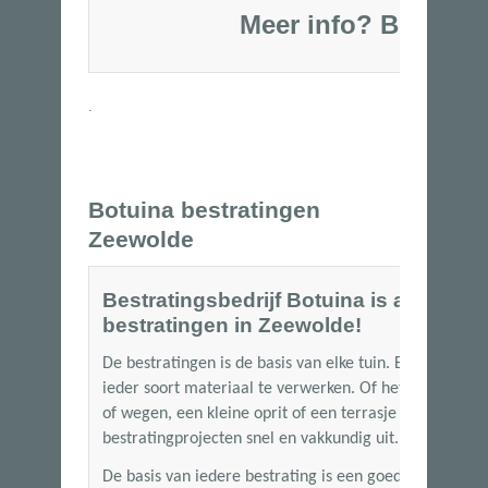
Meer info?
Bel
06-53250
.
Botuina bestratingen
Zeewolde
Bestratingsbedrijf Botuina is al meer d
bestratingen in Zeewolde!
De bestratingen is de basis van elke tuin. Bij Botuina
ieder soort materiaal te verwerken. Of het nu gaat om
of wegen, een kleine oprit of een terrasje met siertege
bestratingprojecten snel en vakkundig uit.
De basis van iedere bestrating is een goede ondergro