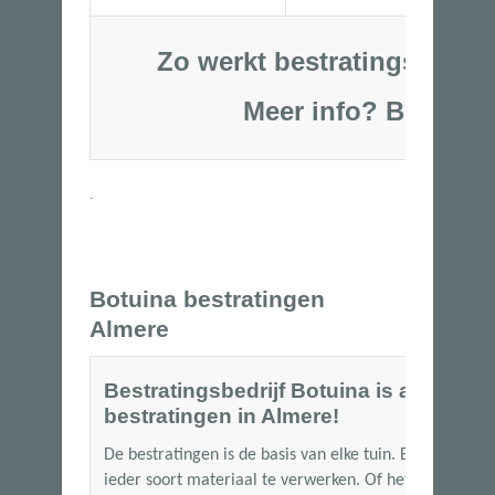
Zo werkt bestratingsbedrij
Meer info?
Bel
06-53250
.
Botuina bestratingen
Almere
Bestratingsbedrijf Botuina is al meer d
bestratingen in Almere!
De bestratingen is de basis van elke tuin. Bij Botuina
ieder soort materiaal te verwerken. Of het nu gaat om