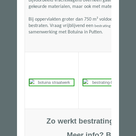
bijvoorbeeld vrachtwagens overheen gaan. Wij kunn
gekeurde materialen, maar ook met materialen van ha
Bij oppervlakten groter dan
750 m²
voldoen wij aan de
bestraten. Vraag vrijblijvend een
aan en
bestrating offerte
samenwerking met Botuina in Putten.
Zo werkt bestratingsbedri
Meer info?
Bel