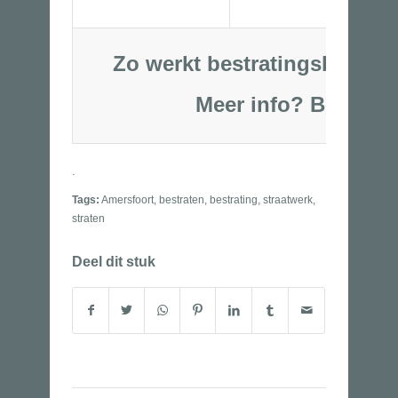
Zo werkt bestratingsbedrijf
Meer info?
Bel
06-53250
.
Tags:
Amersfoort
,
bestraten
,
bestrating
,
straatwerk
,
straten
Deel dit stuk