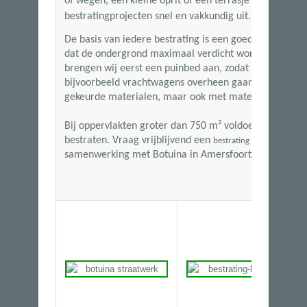
of wegen, een kleine oprit of een terrasje met siertege
bestratingprojecten snel en vakkundig uit.
De basis van iedere bestrating is een goede ondergro
dat de ondergrond maximaal verdicht wordt. Wanneer
brengen wij eerst een puinbed aan, zodat de bestratin
bijvoorbeeld vrachtwagens overheen gaan. Wij kunn
gekeurde materialen, maar ook met materialen van ha
Bij oppervlakten groter dan
750 m²
voldoen wij aan de
bestraten. Vraag vrijblijvend een
aan en
bestrating offerte
samenwerking met Botuina in Amersfoort.