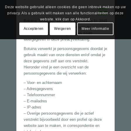
Deze website gebruikt alleen cookies die geen inbreuk maken op uw
privacy. Als u gebruik wilt maken van alle functionaliteiten op deze
website, klik dan op Akkoord.
Botuina, gevestigd aan Brouwersbosweg 1c 3849
NG Hierden, is verantwoordelijk voor de
Accepteren
Weigeren
Meer informatie
verwerking van persoonsgegevens zoals
weergegeven in deze privacyverklaring.
Botuina verwerkt je persoonsgegevens doordat je
gebruik maakt van onze diensten en/of omdat je
deze gegevens zelf aan ons verstrekt.
Hieronder vind je een overzicht van de
persoonsgegevens die wij verwerken:
– Voor- en achternaam
– Adresgegevens
– Telefoonnummer
– E-mailadres
– IP-adres
– Overige persoonsgegevens die je actief
verstrekt bijvoorbeeld door een profiel op deze
website aan te maken, in correspondentie en