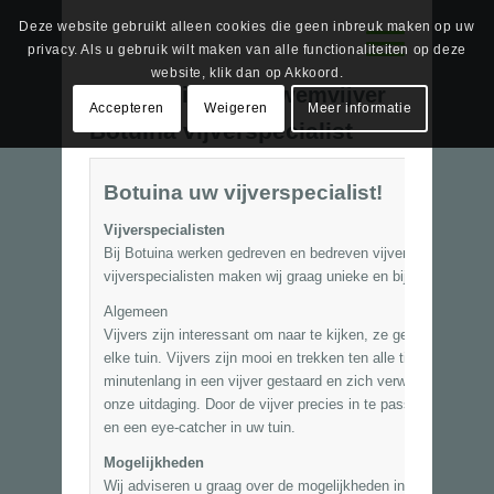
Deze website gebruikt alleen cookies die geen inbreuk maken op uw
privacy. Als u gebruik wilt maken van alle functionaliteiten op deze
website, klik dan op Akkoord.
Tag Archief van:
zwemvijver
Accepteren
Weigeren
Meer informatie
Botuina vijverspecialist
Botuina uw vijverspecialist!
Vijverspecialisten
Bij Botuina werken gedreven en bedreven vijverspecialisten.
vijverspecialisten maken wij graag unieke en bijzondere vijve
Algemeen
Vijvers zijn interessant om naar te kijken, ze geven rust en
elke tuin. Vijvers zijn mooi en trekken ten alle tijde aandach
minutenlang in een vijver gestaard en zich verwonderd over al
onze uitdaging. Door de vijver precies in te passen in het on
en een eye-catcher in uw tuin.
Mogelijkheden
Wij adviseren u graag over de mogelijkheden in uw situatie. 