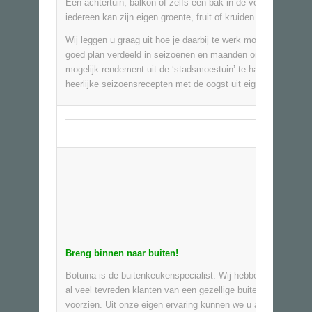
Een achtertuin, balkon of zelfs een bak in de vensterbank:
iedereen kan zijn eigen groente, fruit of kruiden telen.
Wij leggen u graag uit hoe je daarbij te werk moet gaan. Een
goed plan verdeeld in seizoenen en maanden om zo veel
mogelijk rendement uit de ‘stadsmoestuin’ te halen. Maak n
heerlijke seizoensrecepten met de oogst uit eigen tuin.
Breng binnen naar
buiten!
Botuina is de buitenkeukenspecialist. Wij hebben de laatste 
al veel tevreden klanten van een gezellige buitenkeuken
voorzien. Uit onze eigen ervaring kunnen we u als de beste