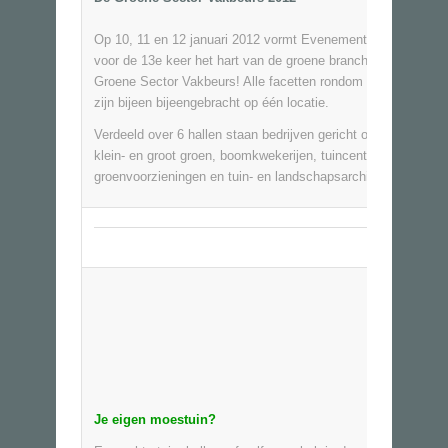
Op 10, 11 en 12 januari 2012 vormt Evenementenhal Harden
voor de 13e keer het hart van de groene branche tijdens De
Groene Sector Vakbeurs
! Alle facetten rondom de groene sec
zijn bijeen bijeengebracht op één locatie.
Verdeeld over 6 hallen staan bedrijven gericht op u als hoven
klein- en groot groen, boomkwekerijen, tuincentra, gemeente
groenvoorzieningen en tuin- en landschapsarchitecten.
Je eigen moestuin?