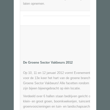
laten opnemen.
De Groene Sector Vakbeurs 2012
Op 10, 11 en 12 januari 2012 vormt Evenementenhal Harden
voor de 13e keer het hart van de groene branche tijdens De
Groene Sector Vakbeurs
! Alle facetten rondom de groene sec
zijn bijeen bijeengebracht op één locatie.
Verdeeld over 6 hallen staan bedrijven gericht op u als hoven
klein- en groot groen, boomkwekerijen, tuincentra, gemeente
groenvoorzieningen en tuin- en landschapsarchitecten.