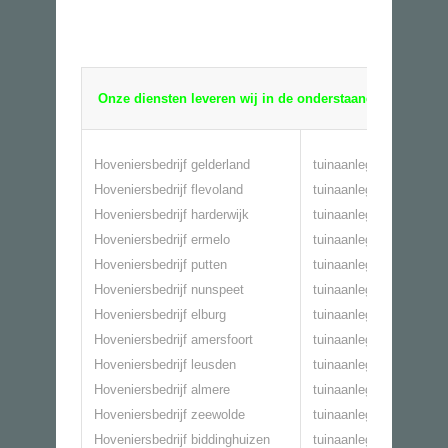
Onze diensten leveren wij in de onderstaande plaatsen!
Hoveniersbedrijf gelderland
tuinaanleg gelderland
Hoveniersbedrijf flevoland
tuinaanleg flevoland
Hoveniersbedrijf harderwijk
tuinaanleg harderwijk
Hoveniersbedrijf ermelo
tuinaanleg ermelo
Hoveniersbedrijf putten
tuinaanleg putten
Hoveniersbedrijf nunspeet
tuinaanleg nunspeet
Hoveniersbedrijf elburg
tuinaanleg elburg
Hoveniersbedrijf amersfoort
tuinaanleg amersfoort
Hoveniersbedrijf leusden
tuinaanleg leusden
Hoveniersbedrijf almere
tuinaanleg almere
Hoveniersbedrijf zeewolde
tuinaanleg zeewolde
Hoveniersbedrijf biddinghuizen
tuinaanleg biddinghuiz