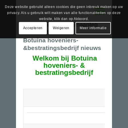
Deze website gebruikt alleen cookies die geen inbreuk maken op uw
privacy. Als u gebruik wilt maken van alle functionaliteiten op deze
website, klik dan op Akkoord.
Tag Archief van:
tuinaanleg
Accepteren
Weigeren
Meer informatie
bestrating
Botuina hoveniers-
&bestratingsbedrijf nieuws
Welkom bij Botuina
hoveniers- &
bestratingsbedrijf