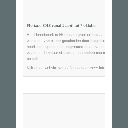
Floriade 2012 vanaf 5 april tot 7 oktober
Het Floriadepark is 66 hectare
groot en bestaat uit 5 unieke
werelden, van elkaar gescheiden door bosgebied. Elke werel
heeft een eigen decor, programma en activiteiten. Werelden
waarin je de natuur steeds op een andere manier ziet, voelt 
beleeft.
Kijk op de website van de
floriade
voor meer informatie