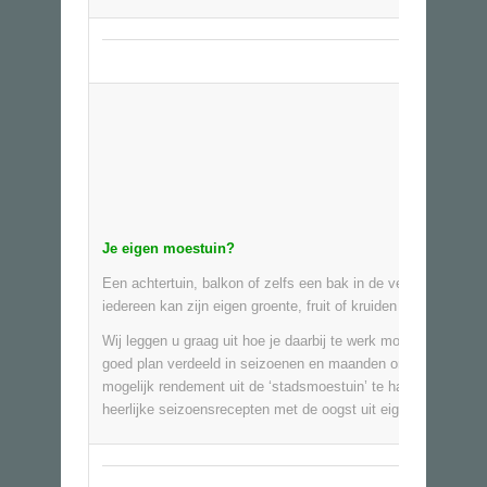
Je eigen moestuin?
Een achtertuin, balkon of zelfs een bak in de vensterbank:
iedereen kan zijn eigen groente, fruit of kruiden telen.
Wij leggen u graag uit hoe je daarbij te werk moet gaan. Een
goed plan verdeeld in seizoenen en maanden om zo veel
mogelijk rendement uit de ‘stadsmoestuin’ te halen. Maak n
heerlijke seizoensrecepten met de oogst uit eigen tuin.