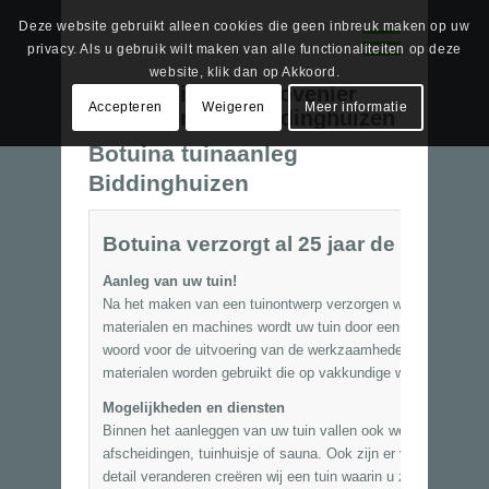
Deze website gebruikt alleen cookies die geen inbreuk maken op uw
privacy. Als u gebruik wilt maken van alle functionaliteiten op deze
website, klik dan op Akkoord.
Tag Archief van:
Hovenier
Accepteren
Weigeren
Meer informatie
tuinonderhoud biddinghuizen
Botuina tuinaanleg
Biddinghuizen
Botuina verzorgt al 25 jaar de tuinaan
Aanleg van uw tuin!
Na het maken van een tuinontwerp verzorgen wij ook graag 
materialen en machines wordt uw tuin door een enthousiast 
woord voor de uitvoering van de werkzaamheden. U kunt er v
materialen worden gebruikt die op vakkundige wijze aangebr
Mogelijkheden en diensten
Binnen het aanleggen van uw tuin vallen ook werkzaamhede
afscheidingen
, tuinhuisje of sauna. Ook zijn er vele mogelij
detail veranderen creëren wij een tuin waarin u zich echt thuis