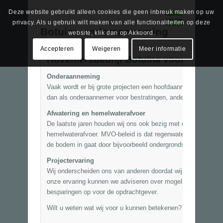
Deze website gebruikt alleen cookies die geen inbreuk maken op uw
privacy. Als u gebruik wilt maken van alle functionaliteiten op deze
Botuina onderaanneming
website, klik dan op Akkoord.
Accepteren
Weigeren
Meer informatie
Hoveniersbedrijf Botuina voor onder
Onderaanneming
Vaak wordt er bij grote projecten een hoofdaannemer aangeste
dan als onderaannemer voor bestratingen, andere verhardinge
Afwatering en hemelwaterafvoer
De laatste jaren houden wij ons ook bezig met de aanleg va
hemelwaterafvoer.
MVO
-beleid is dat regenwater van de tui
de bodem in gaat door bijvoorbeeld ondergrondse reservoirs o
Projectervaring
Wij onderscheiden ons van anderen doordat wij al in een vro
onze ervaring kunnen we adviseren over mogelijkheden en onm
besparingen op voor de opdrachtgever.
Wilt u weten wat wij voor u kunnen betekenen? Wij komen gra