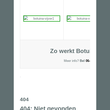
Zo werkt Botuina uw v
Meer info?
Bel
06-53250327 of
.
404
404: Niet gevonden